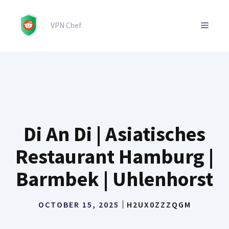
Skip
to
MENU
VPN Chef
content
Di An Di | Asiatisches
Restaurant Hamburg |
Barmbek | Uhlenhorst
OCTOBER 15, 2025
H2UX0ZZZQGM